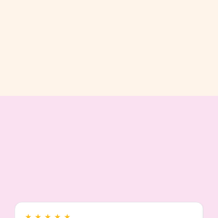
★
★
★
★
★