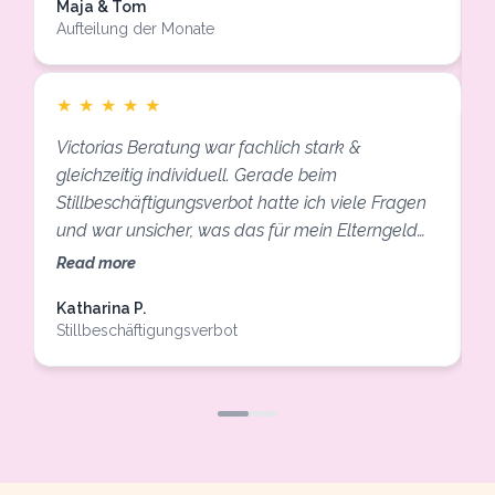
Maja & Tom
wirklich eine große Hilfe.
Aufteilung der Monate
J
B
★
★
★
★
★
Victorias Beratung war fachlich stark &
gleichzeitig individuell. Gerade beim
S
Stillbeschäftigungsverbot hatte ich viele Fragen
u
und war unsicher, was das für mein Elterngeld
R
bedeutet. Danach hatte ich endlich Klarheit und
Read more
konnte die nächsten Schritte bei meinem
Katharina P.
L
Arbeitgeber mit einem guten Gefühl angehen.
Stillbeschäftigungsverbot
A