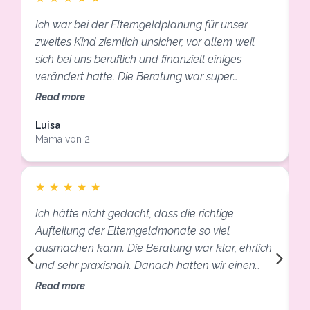
Ich war bei der Elterngeldplanung für unser
I
zweites Kind ziemlich unsicher, vor allem weil
e
sich bei uns beruflich und finanziell einiges
A
verändert hatte. Die Beratung war super
U
verständlich, strukturiert und hat uns wirklich
e
Read more
R
Klarheit gegeben. Am Ende wussten wir genau,
g
Luisa
welche Monate wir wie aufteilen sollten und
s
Mama von 2
E
worauf wir achten müssen. Eine riesige
p
S
Erleichterung!
★
★
★
★
★
Ich hätte nicht gedacht, dass die richtige
Aufteilung der Elterngeldmonate so viel
I
ausmachen kann. Die Beratung war klar, ehrlich
m
und sehr praxisnah. Danach hatten wir einen
m
konkreten Plan und konnten die Anträge
Read more
R
deutlich sicherer ausfüllen. Für junge Eltern